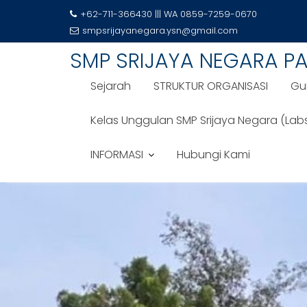
+62-711-366430 ||| WA 0859-7259-0670
smpsrijayanegara.ysn@gmail.com
SMP SRIJAYA NEGARA P
Sejarah
STRUKTUR ORGANISASI
Gu
Kelas Unggulan SMP Srijaya Negara (Lab
INFORMASI
Hubungi Kami
Skip
to
content