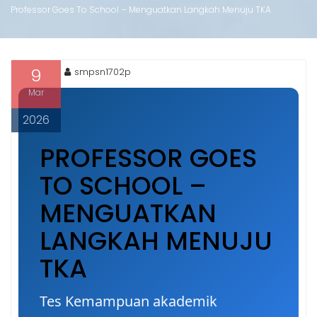
Professor Goes To School – Menguatkan Langkah Menuju TKA
9
smpsn1702p
Mar
2026
PROFESSOR GOES
TO SCHOOL –
MENGUATKAN
LANGKAH MENUJU
TKA
Tes Kemampuan akademik