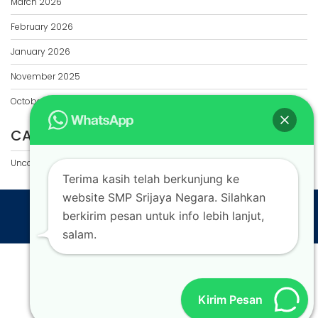
March 2026
February 2026
January 2026
November 2025
October 2025
CATEGORIES
Uncategorized
Terima kasih telah berkunjung ke
website SMP Srijaya Negara. Silahkan
berkirim pesan untuk info lebih lanjut,
Education Base by
Acme Themes
salam.
Kirim Pesan