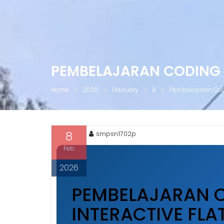
PEMBELAJARAN CODING B
Home
2026
February
8
Pembelajaran Codin
8
smpsn1702p
Feb
2026
PEMBELAJARAN C
INTERACTIVE FLAT