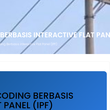
ERBASIS INTERACTIVE FLAT PANE
g Berbasis Interactive Flat Panel (IPF)
ODING BERBASIS
 PANEL (IPF)