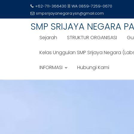
+62-711-366430 ||| WA 0859-7259-0670
smpsrijayanegara.ysn@gmail.com
SMP SRIJAYA NEGARA P
Sejarah
STRUKTUR ORGANISASI
Gu
Kelas Unggulan SMP Srijaya Negara (Lab
INFORMASI
Hubungi Kami
Skip
to
content