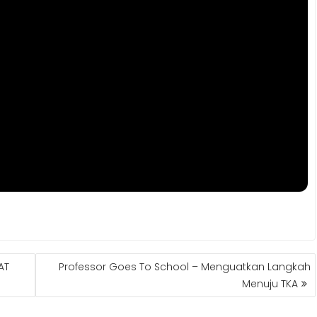
AT
Professor Goes To School – Menguatkan Langkah
Menuju TKA