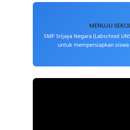
MENUJU SEKOL
SMP Srijaya Negara (Labschool UN
untuk mempersiapkan siswa 