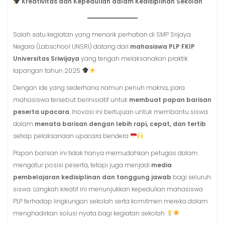
Kreativitas dan Kepedulian dalam Kedisiplinan Sekolah
Salah satu kegiatan yang menarik perhatian di SMP Srijaya
Negara (Labschool UNSRI) datang dari
mahasiswa PLP FKIP
Universitas Sriwijaya
yang tengah melaksanakan praktik
lapangan tahun 2025
Dengan ide yang sederhana namun penuh makna, para
mahasiswa tersebut berinisiatif untuk
membuat papan barisan
peserta upacara
. Inovasi ini bertujuan untuk membantu siswa
dalam
menata barisan dengan lebih rapi, cepat, dan tertib
setiap pelaksanaan upacara bendera
Papan barisan ini tidak hanya memudahkan petugas dalam
mengatur posisi peserta, tetapi juga menjadi
media
pembelajaran kedisiplinan dan tanggung jawab
bagi seluruh
siswa. Langkah kreatif ini menunjukkan kepedulian mahasiswa
PLP terhadap lingkungan sekolah serta komitmen mereka dalam
menghadirkan solusi nyata bagi kegiatan sekolah