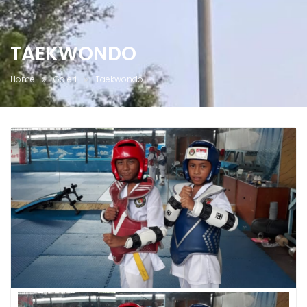
TAEKWONDO
Home
Galeri
Taekwondo