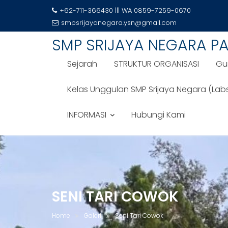
+62-711-366430 ||| WA 0859-7259-0670
smpsrijayanegara.ysn@gmail.com
Skip
SMP SRIJAYA NEGARA P
to
content
Sejarah
STRUKTUR ORGANISASI
Gu
Kelas Unggulan SMP Srijaya Negara (Lab
INFORMASI
Hubungi Kami
SENI TARI COWOK
Home
Galeri
Seni Tari Cowok