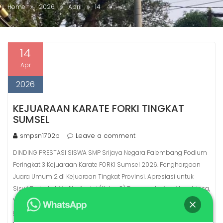
Home
2026
April
14
14
Apr
2026
KEJUARAAN KARATE FORKI TINGKAT
SUMSEL
smpsn1702p
Leave a comment
DINDING PRESTASI SISWA SMP Srijaya Negara Palembang Podium
Peringkat 3 Kejuaraan Karate FORKI Sumsel 2026. Penghargaan
Juara Umum 2 di Kejuaraan Tingkat Provinsi. Apresiasi untuk
Siswi Berbakat: Verlita Azahri (Kelas 9) Dengan dedikasi luar biasa,
Verlita telah mengharumkan nama sekolah melalui prestasi
gemilang di bidang karate sepanjang tahun 2026: Juara